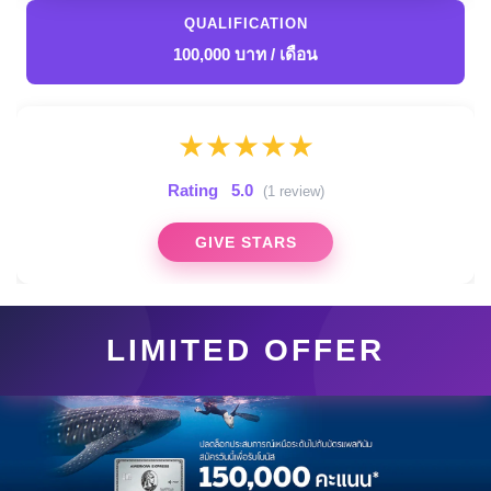
QUALIFICATION
100,000 บาท / เดือน
★
★
★
★
★
Rating
5.0
(1 review)
GIVE STARS
LIMITED OFFER