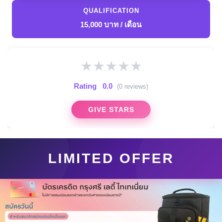
QUALIFICATION
15,000 บาท / เดือน
★
★
★
★
★
Rating
0.0
(0 reviews)
GIVE STARS
LIMITED OFFER