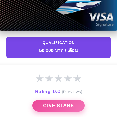
QUALIFICATION
50,000 บาท / เดือน
★
★
★
★
★
0.0
Rating
(0 reviews)
GIVE STARS