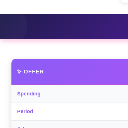
✨ OFFER
Spending
Period