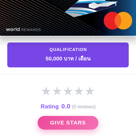
QUALIFICATION
50,000 บาท / เดือน
★
★
★
★
★
0.0
Rating
(0 reviews)
GIVE STARS