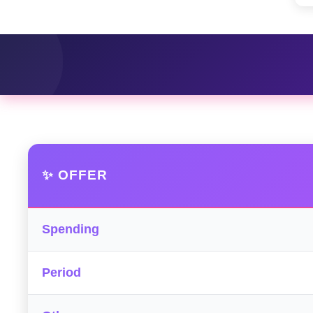
✨ OFFER
Spending
Period