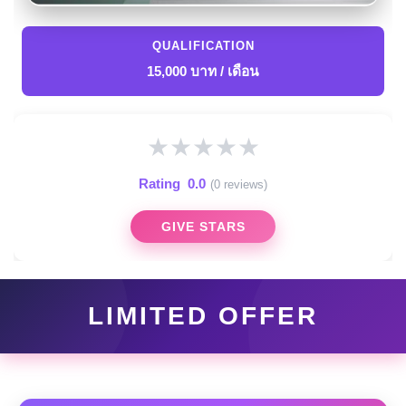
QUALIFICATION
15,000 บาท / เดือน
★
★
★
★
★
Rating
0.0
(0 reviews)
GIVE STARS
LIMITED OFFER