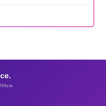
ce.
ร้กังวล