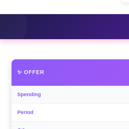
✨ OFFER
Spending
Period