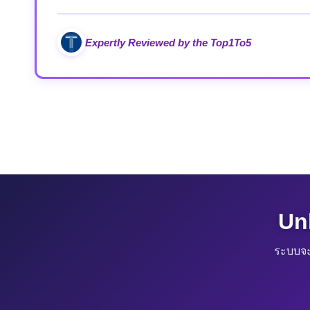
Expertly Reviewed by the Top1To5
Un
ระบบจะ