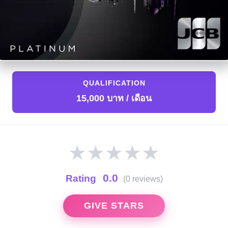
QUALIFICATION
15,000 บาท / เดือน
★
★
★
★
★
0.0
Rating
(0 reviews)
GIVE STARS