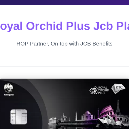
yal Orchid Plus Jcb P
ROP Partner, On-top with JCB Benefits