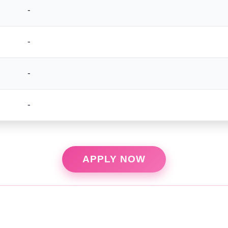
-
-
-
-
APPLY NOW