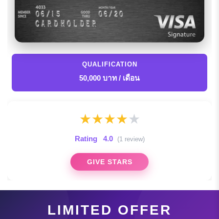
QUALIFICATION
50,000 บาท / เดือน
★
★
★
★
★
Rating
4.0
(1 review)
GIVE STARS
LIMITED OFFER