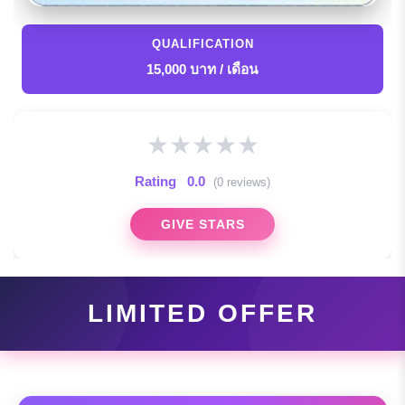
QUALIFICATION
15,000 บาท / เดือน
★
★
★
★
★
Rating
0.0
(0 reviews)
GIVE STARS
LIMITED OFFER